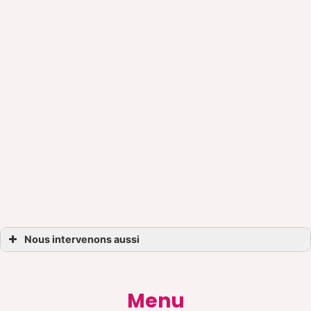
Nous intervenons aussi
Carport
Carport Brest
Carport Saint-Renan
Carport Lesneven
Menu
Carport Landivisiau
Carport Guipavas