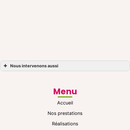
Nous intervenons aussi
Carport
Carport Brest
Carport Saint-Renan
Carport Lesneven
Menu
Carport Landivisiau
Carport Guipavas
Carport MORLAIX
Accueil
Carport Plabennec
Carport Gouesnou
Carport Landerneau
Nos prestations
Carport Plestin-les-Grèves
Carport Saint-Pol-de-Léon
Réalisations